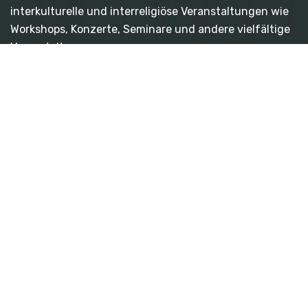
interkulturelle und interreligiöse Veranstaltungen wie
Workshops, Konzerte, Seminare und andere vielfältige
Veranstaltungen.
Quicklinks
- Über Uns
- Veranstaltungen
- Frauenplattform
- Jugendplattform
- Mitgliedschaft
- Kontakt